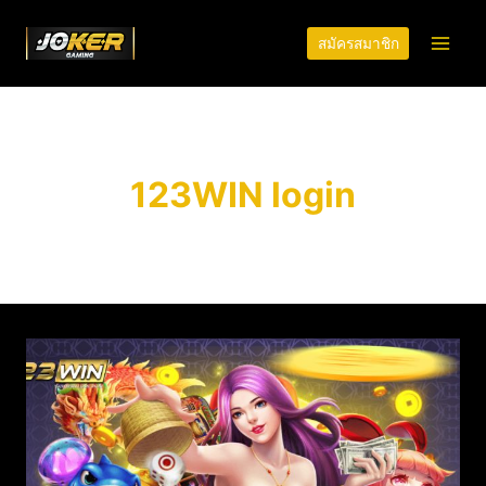
Skip
to
สมัครสมาชิก
content
123WIN login