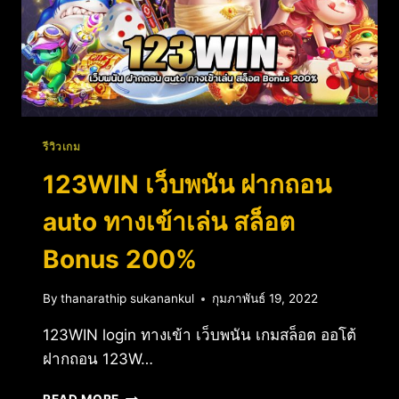
รีวิวเกม
123WIN เว็บพนัน ฝากถอน
auto ทางเข้าเล่น สล็อต
Bonus 200%
By
thanarathip sukanankul
กุมภาพันธ์ 19, 2022
123WIN login ทางเข้า เว็บพนัน เกมสล็อต ออโต้
ฝากถอน 123W…
123WIN